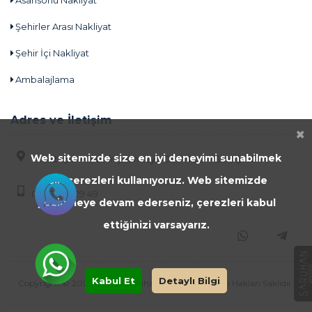
Asansörlü Nakliyat
Şehirler Arası Nakliyat
Şehir İçi Nakliyat
Ambalajlama
Adres ve İletişim
×
Web sitemizde size en iyi deneyimi sunabilmek
Yıldıztepe Mah. Ali Çetinkaya Cad No 1/1 / ESKİŞEHİR
için çerezleri kullanıyoruz. Web sitemizde
0538 367 29 49
gezinmeye devam ederseniz, çerezleri kabul
ettiğinizi varsayarız.
Kabul Et
Detaylı Bilgi
Copyright © 2020 - 2026 Saruhan Web Ajans | Tüm Hakları Saklıdır.